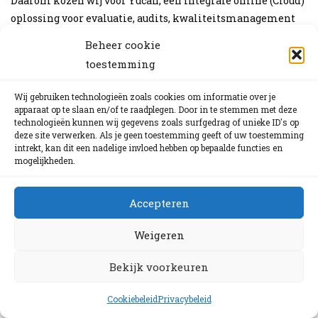
Daarom kozen wij voor Yucan, een integrale online (Cloud)
oplossing voor evaluatie, audits, kwaliteitsmanagement
en organisatieontwikkeling voor opvallende en vooral
Beheer cookie
onderhoudende animaties.
toestemming
Wij gebruiken technologieën zoals cookies om informatie over je
apparaat op te slaan en/of te raadplegen. Door in te stemmen met deze
technologieën kunnen wij gegevens zoals surfgedrag of unieke ID's op
deze site verwerken. Als je geen toestemming geeft of uw toestemming
intrekt, kan dit een nadelige invloed hebben op bepaalde functies en
mogelijkheden.
Accepteren
Weigeren
Bekijk voorkeuren
Cookiebeleid
Privacybeleid